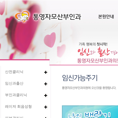
산전클리닉
임신과출산
부인과클리닉
레이져 회음성형